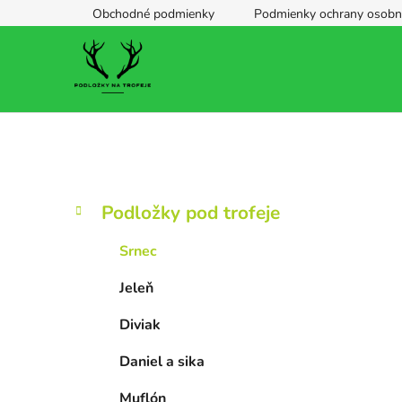
Prejsť
Obchodné podmienky
Podmienky ochrany osobn
na
obsah
B
K
Preskočiť
Podložky pod trofeje
a
kategórie
o
t
č
Srnec
e
n
g
Jeleň
ý
ó
p
r
Diviak
i
a
e
n
Daniel a sika
e
Muflón