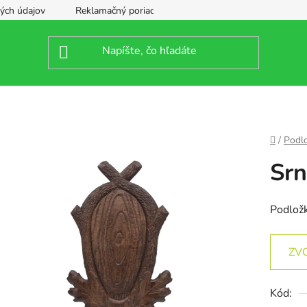
ých údajov
Reklamačný poriadok
Domov
/
Podlo
Srn
Podložk
ZV
Kód: