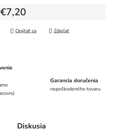
d
€7,20
tková cena:
Opýtať sa
Zdieľať
venie
Garancia doručenia
lame
nepoškodeného tovaru
racovný
Diskusia