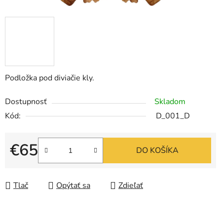
Podložka pod diviačie kly.
Dostupnosť
Skladom
Kód:
D_001_D
€65
DO KOŠÍKA
Jednotková cena:
Tlač
Opýtať sa
Zdieľať