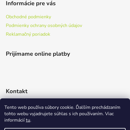
Informácie pre vás
p
ä
Obchodné podmienky
t
Podmienky ochrany osobných údajov
i
Reklamačný poriadok
e
Prijímame online platby
Kontakt
+421903775765
Tento web používa súbory cookie. Ďalším prechádzaním
tohto webu vyjadrujete súhlas s ich používaním. Viac
informácií
tu
.