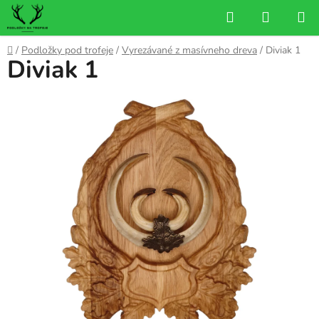
Prejsť
Hľadať
NÁKUP
na
KOŠÍK
obsah
Domov
/
Podložky pod trofeje
/
Vyrezávané z masívneho dreva
/
Diviak 1
Diviak 1